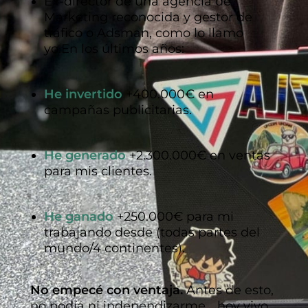
Ex-director de una agencia de
Marketing reconocida y gestor de
tráfico o Adsman, como lo llamo
yo.
En los últimos años:
He invertido
+400.000€ en
campañas publicitarias.
He generado
+2.300.000€ en ventas
para mis clientes.
He ganado
+250.000€ para mi
trabajando desde (todas partes del
mundo/4 continentes).
No empecé con ventaja.
Antes de esto,
no podía ni independizarme… hoy vivo