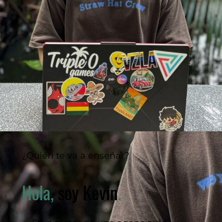
¿Quién te va a enseñar?
Hola,
soy Kevin
.